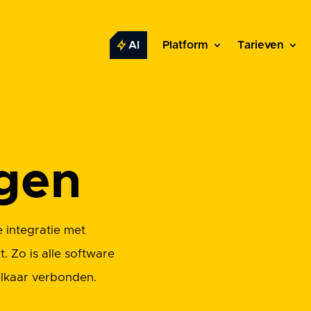
AI
Platform
Tarieven
gen
 integratie met
. Zo is alle software
 elkaar verbonden.