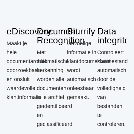
eDiscovery
Document
Blurrify
Data
C
Recognition
integriteit
D
Maakt je
Gevoelige
D
hele
Met
informatie in
Controleert
documentarchief
automatische
klantdocumentatie
klantbestanden
Me
doorzoekbaar
herkenning
wordt
automatisch
au
en onsluit
worden alle
automatisch
door de
re
waardevolle
documenten
onleesbaar
volledigheid
wo
klantinformatie
in je archief
gemaakt.
van
kl
geïdentificeerd
bestanden
vo
en
te
ver
geclassificeerd
controleren.
aa
ge