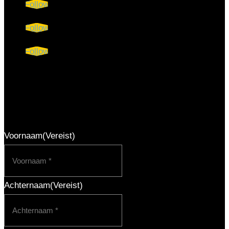
Follow
Follow
Follow
Praktische accountancy tips
direct in je inbox
Voornaam
(Vereist)
Achternaam
(Vereist)