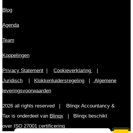
Blog
Agenda
Team
Koppelingen
Privacy Statement
|
Cookieverklaring
|
Juridisch
|
Klokkenluidersregeling
|
Algemene
leveringsvoorwaarden
2026 all rights reserved | Blinqx Accountancy &
Tax is onderdeel van
Blinqx
| Blinqx beschikt
over ISO 27001 certificering