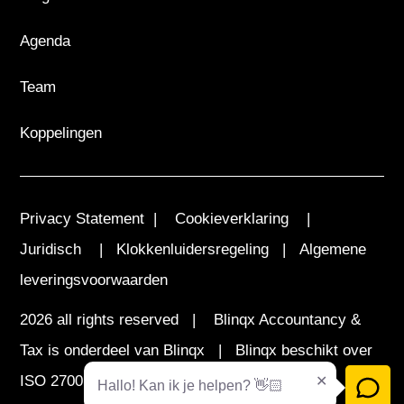
Agenda
Team
Koppelingen
Privacy Statement
|
Cookieverklaring
|
Juridisch
|
Klokkenluidersregeling
|
Algemene
leveringsvoorwaarden
2026 all rights reserved | Blinqx Accountancy &
Tax is onderdeel van
Blinqx
| Blinqx beschikt over
ISO 27001 certificering
Hallo! Kan ik je helpen? 👋🏻