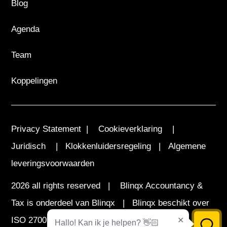
Blog
Agenda
Team
Koppelingen
Privacy Statement
|
Cookieverklaring
|
Juridisch
|
Klokkenluidersregeling
|
Algemene
leveringsvoorwaarden
2026 all rights reserved | Blinqx Accountancy &
Tax is onderdeel van
Blinqx
| Blinqx beschikt over
ISO 27001 certificering
Hallo! Kan ik je helpen? 👋🏻