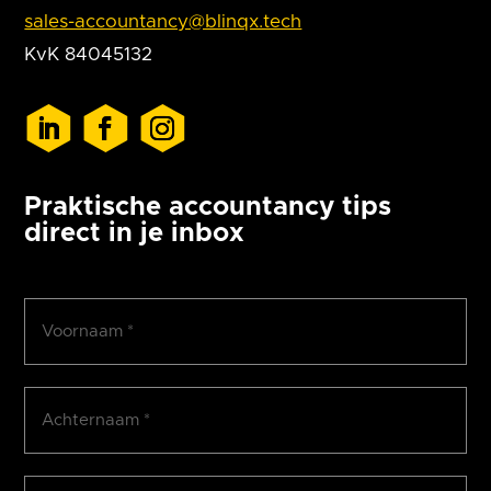
sales-accountancy@blinqx.tech
KvK 84045132
Praktische accountancy tips
direct in je inbox
Voornaam
(Vereist)
Achternaam
(Vereist)