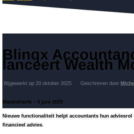
Blinqx Accountan
lanceert Wealth M
Bijgewerkt op
20 oktober 2025
Geschreven door
Miche
Barendrecht – 5 juni 2025
Nieuwe functionaliteit helpt accountants hun adviesrol
financieel advies
.