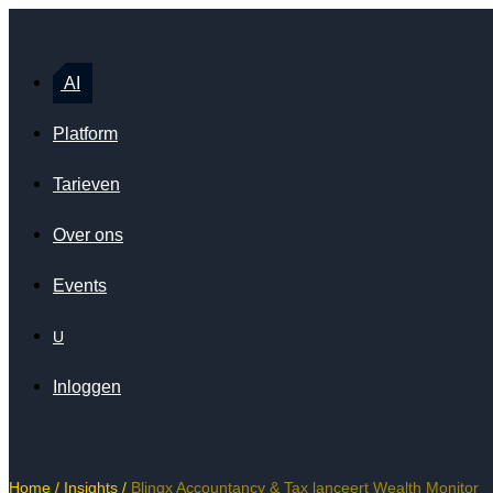
AI
Platform
Tarieven
Over ons
Events
U
Inloggen
Home
/
Insights
/
Blinqx Accountancy & Tax lanceert Wealth Monitor