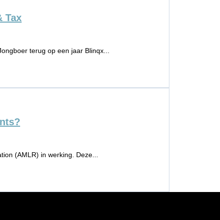
& Tax
Jongboer terug op een jaar Blinqx...
ants?
tion (AMLR) in werking. Deze...