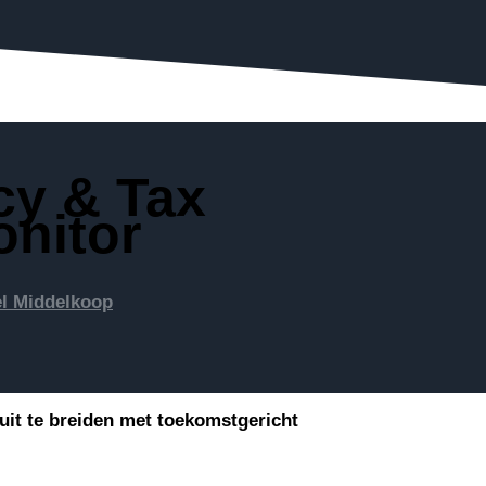
cy & Tax
onitor
l Middelkoop
 uit te breiden met toekomstgericht