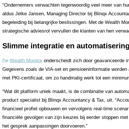
“Ondernemers verwachten tegenwoordig veel meer van hun 
aldus Jelke Jansen, Managing Director bij Blinqx Accountanc
begeleiding bij belangrijke beslissingen. Met de Wealth Mo
strategische adviesrol vervullen die klanten van hen verwa
Slimme integratie en automatiserin
De
Wealth Monitor
onderscheidt zich door geavanceerde i
Gegevens zoals de VIA-set en pensioeninformatie worden a
met PKI-certificaat, om zo handmatig werk tot een minim
“Wat dit platform uniek maakt, is de combinatie van automati
product specialist bij Blinqx Accountancy & Tax, uit. “Acc
financieel profiel opbouwen en vervolgens real-time scenari
financiële gevolgen van zijn keuzes bij eerder stoppen met 
het gesprek aanpassingen doorvoeren.”