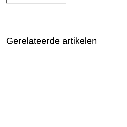
Gerelateerde artikelen
In dit webinar blikken Michel Middelkoop, Jelke Jansen
en Michel Jongboer terug op een jaar Blinqx...
$